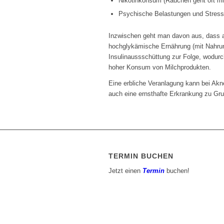
Nikotinkonsum (Rauchen geht oft mi
Psychische Belastungen und Stress
Inzwischen geht man davon aus, dass au
hochglykämische Ernährung (mit Nahrun
Insulinaussschüttung zur Folge, wodurch
hoher Konsum von Milchprodukten.
Eine erbliche Veranlagung kann bei Akne
auch eine ernsthafte Erkrankung zu Gru
TERMIN BUCHEN
Jetzt einen
Termin
buchen!