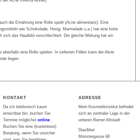
t der
Acne inversa
einher)
ch die Ernährung eine Rolle spielt (
Acne alimentaris
): Eine
gsmitteln wie Schokolade, Honig, Marmelade u.a.) hat eine hohe
 sich das Hautbild verschlechtert. Die gleiche Wirkung hat ein
 ebenfalls eine Rolle spielen. In seltenen Fällen kann der Akne
nde liegen.
KONTAKT
ADRESSE
Da ich telefonisch kaum
Mein Kosmetikinstitut befindet
erreichbar bin, buchen Sie
sich an zentraler Lage in der
Termine möglichst
online
.
unteren Berner Altstadt:
Buchen Sie eine (kostenlose)
DiasMed
Beratung, wenn Sie unsicher
Münstergasse 68
sind, was Sie benötigen.